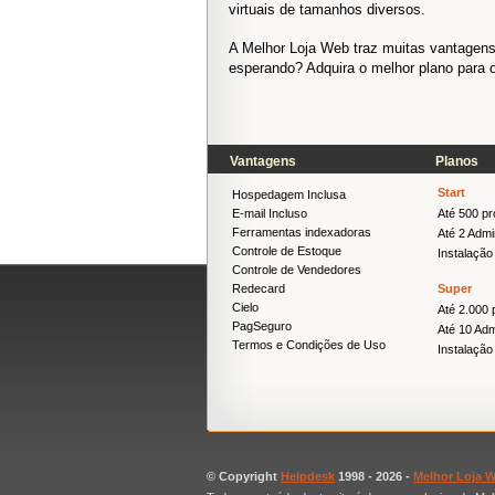
virtuais de tamanhos diversos.
A Melhor Loja Web traz muitas vantagens,
esperando? Adquira o melhor plano para 
Vantagens
Planos
Start
Hospedagem Inclusa
E-mail Incluso
Até 500 pr
Ferramentas indexadoras
Até 2 Admi
Controle de Estoque
Instalação
Controle de Vendedores
Redecard
Super
Cielo
Até 2.000 
PagSeguro
Até 10 Adm
Termos e Condições de Uso
Instalação
© Copyright
Helpdesk
1998 -
2026 -
Melhor Loja 