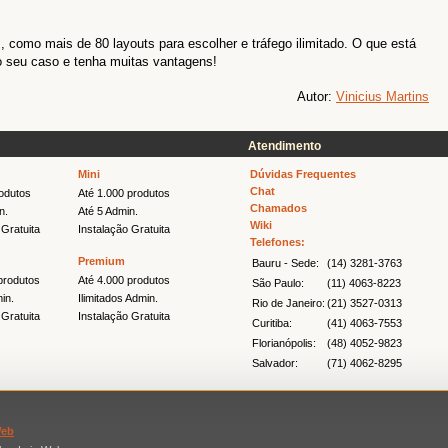
 como mais de 80 layouts para escolher e tráfego ilimitado. O que está
o seu caso e tenha muitas vantagens!
Autor:
Vinicius Martins
Atendimento
Mini
Dúvidas Frequentes
Chat
odutos
Até 1.000 produtos
Chamados
n.
Até 5 Admin.
Wiki
 Gratuita
Instalação Gratuita
Telefones:
Premium
Bauru - Sede:
(14) 3281-3763
produtos
Até 4.000 produtos
São Paulo:
(11) 4063-8223
in.
Ilimitados Admin.
Rio de Janeiro:
(21) 3527-0313
 Gratuita
Instalação Gratuita
Curitiba:
(41) 4063-7553
Florianópolis:
(48) 4052-9823
Salvador:
(71) 4062-8295
Web