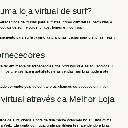
ma loja virtual de surf?
iversos tipos de roupas para surfistas, como camisetas, bermudas e
culos de sol, relógios, cintos, bonés e mochilas.
uipamento para surfar, como as pranchas, capas para pranchas, leash,
ornecedores
ante ter em mente os fornecedores dos produtos que serão vendidos. É
sim os clientes ficam satisfeitos e as vendas nas lojas podem até
 tudo correndo, pois do contrário as chances de sucesso diminuem.
f virtual através da Melhor Loja
rce de surf, chega a hora de finalmente colocá-lo no ar. Uma ótima
ja Web. Ela conta com quatro planos diferentes, atendendo a lojas