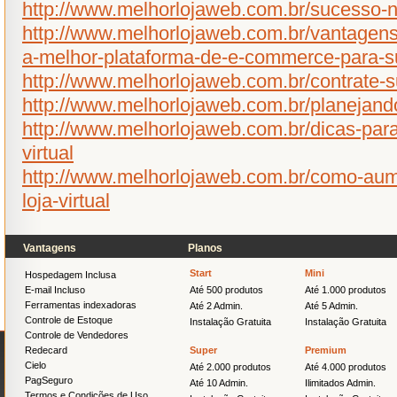
http://www.melhorlojaweb.com.br/sucesso-n
http://www.melhorlojaweb.com.br/vantagens-
a-melhor-plataforma-de-e-commerce-para-sua
http://www.melhorlojaweb.com.br/contrate-su
http://www.melhorlojaweb.com.br/planejando-
http://www.melhorlojaweb.com.br/dicas-par
virtual
http://www.melhorlojaweb.com.br/como-aum
loja-virtual
Vantagens
Planos
Start
Mini
Hospedagem Inclusa
E-mail Incluso
Até 500 produtos
Até 1.000 produtos
Ferramentas indexadoras
Até 2 Admin.
Até 5 Admin.
Controle de Estoque
Instalação Gratuita
Instalação Gratuita
Controle de Vendedores
Redecard
Super
Premium
Cielo
Até 2.000 produtos
Até 4.000 produtos
PagSeguro
Até 10 Admin.
Ilimitados Admin.
Termos e Condições de Uso