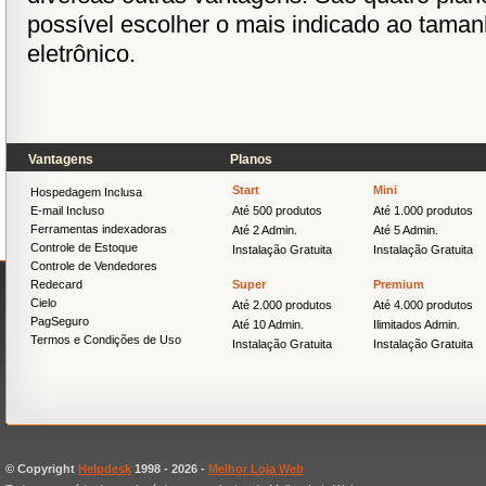
possível escolher o mais indicado ao tama
eletrônico.
Vantagens
Planos
Start
Mini
Hospedagem Inclusa
E-mail Incluso
Até 500 produtos
Até 1.000 produtos
Ferramentas indexadoras
Até 2 Admin.
Até 5 Admin.
Controle de Estoque
Instalação Gratuita
Instalação Gratuita
Controle de Vendedores
Redecard
Super
Premium
Cielo
Até 2.000 produtos
Até 4.000 produtos
PagSeguro
Até 10 Admin.
Ilimitados Admin.
Termos e Condições de Uso
Instalação Gratuita
Instalação Gratuita
© Copyright
Helpdesk
1998 -
2026 -
Melhor Loja Web